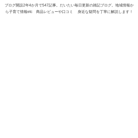
ブログ開設2年4か月で547記事。だいたい毎日更新の雑記ブログ。地域情報か
ら子育て情報etc 商品レビューや口コミ 身近な疑問を丁寧に解説します！