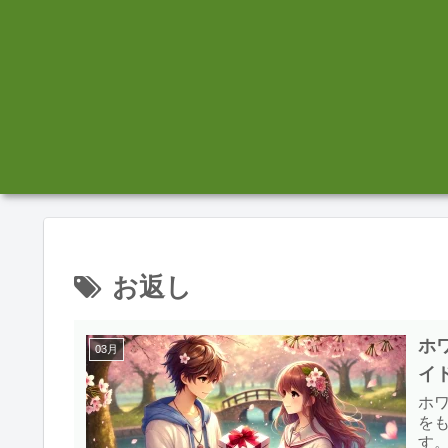
お返し
ホ
03月
イ
ホ
を
す