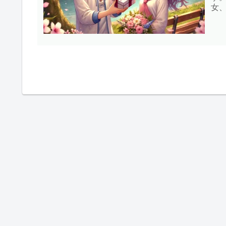
女
に
敵な