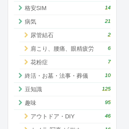
14
格安SIM
21
病気
2
尿管結石
6
肩こり、腰痛、眼精疲労
7
花粉症
10
終活・お墓・法事・葬儀
125
豆知識
95
趣味
46
アウトドア・DIY