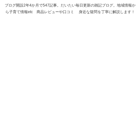
ブログ開設2年4か月で547記事。だいたい毎日更新の雑記ブログ。地域情報か
ら子育て情報etc 商品レビューや口コミ 身近な疑問を丁寧に解説します！