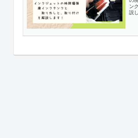
の
ン
説