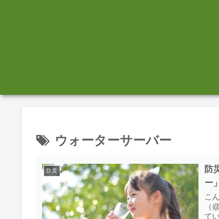
ウォーターサーバー
防
防災
ー
こ
（@
て