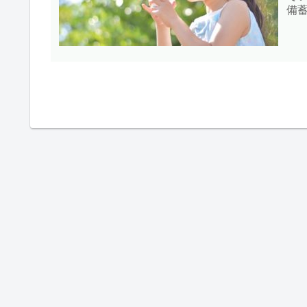
備
き
ね。