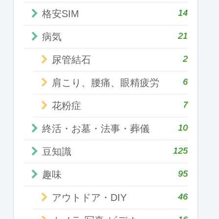
14
格安SIM
21
病気
2
尿管結石
6
肩こり、腰痛、眼精疲労
7
花粉症
10
終活・お墓・法事・葬儀
125
豆知識
95
趣味
46
アウトドア・DIY