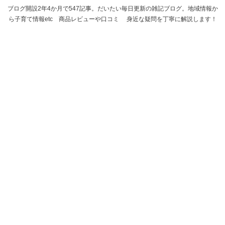
ブログ開設2年4か月で547記事。だいたい毎日更新の雑記ブログ。地域情報か
ら子育て情報etc 商品レビューや口コミ 身近な疑問を丁寧に解説します！