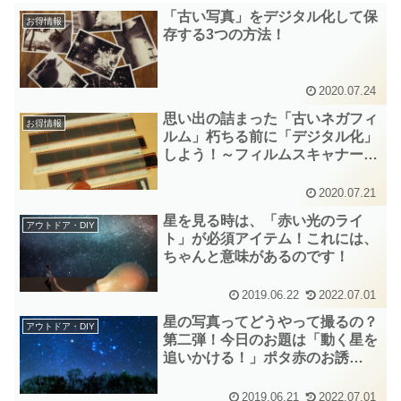
「古い写真」をデジタル化して保
お得情報
存する3つの方法！
2020.07.24
思い出の詰まった「古いネガフィ
お得情報
ルム」朽ちる前に「デジタル化」
しよう！～フィルムスキャナーを
ご紹介～
2020.07.21
星を見る時は、「赤い光のライ
アウトドア・DIY
ト」が必須アイテム！これには、
ちゃんと意味があるのです！
2019.06.22
2022.07.01
星の写真ってどうやって撮るの？
アウトドア・DIY
第二弾！今日のお題は「動く星を
追いかける！」ポタ赤のお誘
い 。～山猫の写真講座～
2019.06.21
2022.07.01