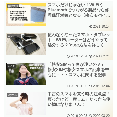
スマホだけじゃない！Wi-Fiや
お得情報
Bluetoothでつながる製品なら修
理保証対象となる【格安モバイル
保険2選】
2021.10.14
使わなくなったスマホ・タブレッ
ガジェット
ト・Wi-Fiルーターはどうやって
処分する？3つの方法を詳しく解
説するよ！
2019.12.04
2021.02.24
「格安SIMって何が凄いの？」
まとめ
格安SIMや格安スマホの記事を中
心に・・・スマホに関する記事を
まとめました！
2019.11.05
2019.12.04
中古のスマホを買う時の注意点！
格安SIM
買ったけど「赤ロム」だったら使
い物になりません！
2019.09.03
2020.03.20