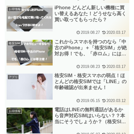
iPhone どんどん新しい機種に買
お得情報
い替えるあなた！どうせなら高く
買い取ってもらったら？
2019.08.27
2020.03.17
これからスマホを持つのなら「中
格安SIM
古のiPhone」＋「格安SIM」が絶
対お得！でも、「赤ロム」には要
注意！！
2019.08.23
2020.03.17
格安SIM・格安スマホの弱点！ほ
アプリ
とんどの格安SIMでは「LINE」の
年齢確認が出来ません！
2019.05.15
2020.03.12
電話はLINEの無料通話があるか
お得情報
ら音声対応SIMはいらない？？本
当にそうでしょうか？（格安SIM
の賢い使い方！）