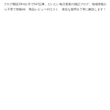
ブログ開設2年4か月で547記事。だいたい毎日更新の雑記ブログ。地域情報か
ら子育て情報etc 商品レビューや口コミ 身近な疑問を丁寧に解説します！