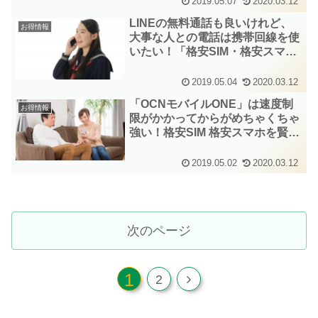
2019.05.07
2020.03.12
LINEの無料通話も良いけれど、
お得情報
大事な人との電話は携帯回線を使
いたい！「格安SIM・格安スマ
ホ」でかけ放題ができるキャリア
はあるのか？
2019.05.04
2020.03.12
「OCNモバイルONE」は速度制
お得情報
限がかかってからがめちゃくちゃ
強い！格安SIM 格安スマホを賢く
使う！
2019.05.02
2020.03.12
次のページ
1
次
2
へ