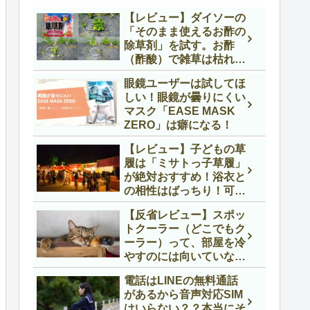
【レビュー】ダイソーの
「そのまま使えるお酢の
除草剤」を試す。お酢
（酢酸）で雑草は枯れる
のか？
眼鏡ユーザーは試してほ
しい！眼鏡が曇りにくい
マスク「EASE MASK
ZERO」は癖になる！
【レビュー】子どもの草
履は「ミサトっ子草履」
が絶対おすすめ！浴衣と
の相性はばっちり！可愛
くて履きやすいぞうりな
【反省レビュー】スポッ
んです！
トクーラー（どこでもク
ーラー）って、部屋を冷
やすのには向いていない
と勘違いをしていまし
電話はLINEの無料通話
た。
があるから音声対応SIM
はいらない？？本当にそ