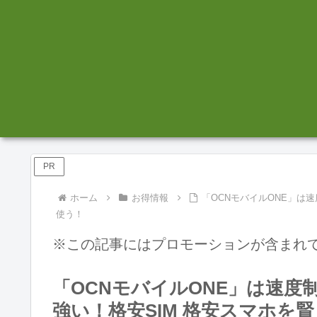
PR
ホーム
お得情報
「OCNモバイルONE」は
使う！
※この記事にはプロモーションが含まれ
「OCNモバイルONE」は速
強い！格安SIM 格安スマホを