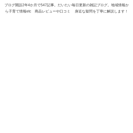
ブログ開設2年4か月で547記事。だいたい毎日更新の雑記ブログ。地域情報か
ら子育て情報etc 商品レビューや口コミ 身近な疑問を丁寧に解説します！