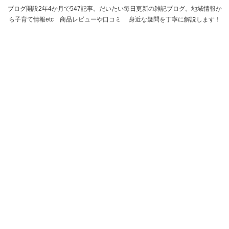
ブログ開設2年4か月で547記事。だいたい毎日更新の雑記ブログ。地域情報か
ら子育て情報etc 商品レビューや口コミ 身近な疑問を丁寧に解説します！