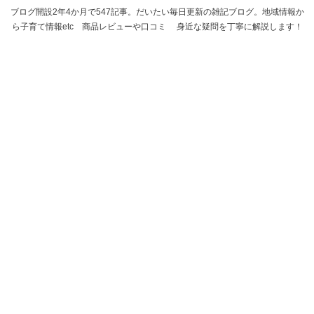
ブログ開設2年4か月で547記事。だいたい毎日更新の雑記ブログ。地域情報か
ら子育て情報etc 商品レビューや口コミ 身近な疑問を丁寧に解説します！