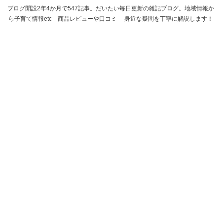
ブログ開設2年4か月で547記事。だいたい毎日更新の雑記ブログ。地域情報か
ら子育て情報etc 商品レビューや口コミ 身近な疑問を丁寧に解説します！