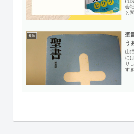
ば
会
と
つ
の
聖
趣味
う
山
に
り
す
書
と第