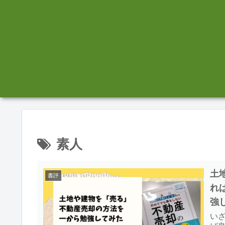
素人
土
書評
れ
強
い