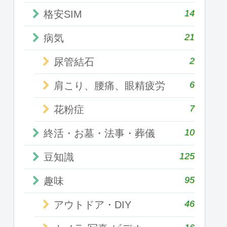
14
格安SIM
21
病気
2
尿管結石
6
肩こり、腰痛、眼精疲労
7
花粉症
10
終活・お墓・法事・葬儀
125
豆知識
95
趣味
46
アウトドア・DIY