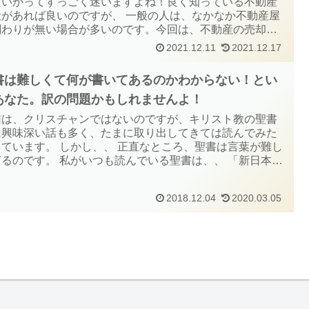
良いかってすっごく迷いますよね！良く知っている不動産
社があれば良いのですが、 一般の人は、なかなか不動産屋
関わりが無い場合が多いのです。今回は、不動産の売却に
いて一から学べる良書「初めてでも損をしない不動産売却
2021.12.11
2021.12.17
ヒケツ」をご紹介します。
書は難しくて何が書いてあるのかわからない！とい
あなた。訳の問題かもしれませんよ！
猫は、クリスチャンではないのですが、キリスト教の聖書
は興味深い話も多く、たまに取り出してきては読んでみた
しています。 しかし、、 正直なところ、聖書は言葉が難し
ぎるのです。 私がいつも読んでいる聖書は、、 「新日本聖
刊行会 翻訳 聖書 新改訳」という本なのですが、 なん
一版が発売されたのが、1970年9月...
2018.12.04
2020.03.05