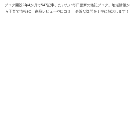
ブログ開設2年4か月で547記事。だいたい毎日更新の雑記ブログ。地域情報か
ら子育て情報etc 商品レビューや口コミ 身近な疑問を丁寧に解説します！