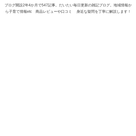
ブログ開設2年4か月で547記事。だいたい毎日更新の雑記ブログ。地域情報か
ら子育て情報etc 商品レビューや口コミ 身近な疑問を丁寧に解説します！