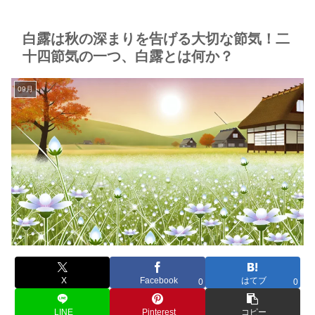
白露は秋の深まりを告げる大切な節気！二
十四節気の一つ、白露とは何か？
09月
X
Facebook
はてブ
0
0
LINE
Pinterest
コピー