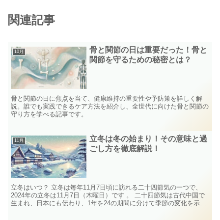
関連記事
骨と関節の日は重要だった！骨と
10月
関節を守るための秘密とは？
骨と関節の日に焦点を当て、健康維持の重要性や予防策を詳しく解
説。誰でも実践できるケア方法を紹介し、全世代に向けた骨と関節の
守り方を学べる記事です。
立冬は冬の始まり！その意味と過
11月
ごし方を徹底解説！
立冬はいつ？ 立冬は毎年11月7日頃に訪れる二十四節気の一つで、
2024年の立冬は11月7日（木曜日）です​ 。 二十四節気は古代中国で
生まれ、日本にも伝わり、1年を24の期間に分けて季節の変化を示し
ています。立冬はその19番目にあたり、秋...