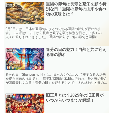
重陽の節句は長寿と繁栄を願う特
09月
別な日！重陽の節句の由来や食べ
物の意味とは？
9月9日には、日本の五節句のひとつである重陽の節句が行われま
す。 この日は、古くから長寿と繁栄を願う特別な日として多くの
人々に親しまれてきました。 重陽の節句は、他の節句と同様に、自
然との調和を感じながら季節の移ろいを祝う行事です。 本記事...
春分の日の魅力！自然と共に迎え
03月
る春の訪れ
春分の日（Shunbun no Hi）は、日本の文化において重要な春の到来
を祝う国民の祝日です。 毎年3月20日か21日に行われ、昼と夜の長さ
がほぼ等しくなる「春分の日」を迎えることで、冬の終わりと春の始
まりを象徴します。 この記事では、春...
旧正月とは？2025年の旧正月が
01月
いつからいつまでか解説！