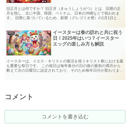
旧正月とは何ですか？ 旧正月（きゅうしょうがつ）とは、旧暦の正
月を指し、主に中国、韓国、ベトナム、日本の沖縄などで祝われま
す。 旧暦に基づいているため、新暦（グレゴリオ暦）の1月1日とは
異なり、毎年日付が変動します。 この時期は、家族が集ま...
イースターは春の訪れと共に祝う
03月
日！2025年はいつ？イースター
エッグの楽しみ方も解説
イースターは、イエス・キリストの復活を祝うキリスト教における最
も重要な祭日です。 この祝日は毎年春分の日の後の最初の満月から
数えて次の日曜日に設定されており、そのため毎年日付が変わりま
す。2025年のイースターは4月20日（日曜日）に祝われ...
コメント
コメントを書き込む