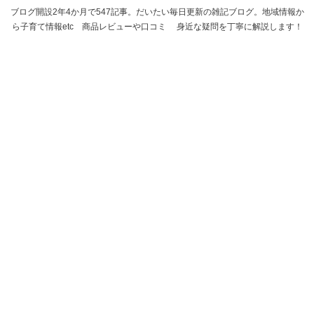
ブログ開設2年4か月で547記事。だいたい毎日更新の雑記ブログ。地域情報か
ら子育て情報etc 商品レビューや口コミ 身近な疑問を丁寧に解説します！