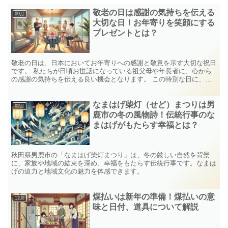
敬老の日は感謝の気持ちを伝える
09月
大切な日！お年寄りを笑顔にする
プレゼントとは？
敬老の日は、日本においてお年寄りへの感謝と敬意を示す大切な祝日
です。 私たちが日頃お世話になっている祖父母や年長者に、心から
の感謝の気持ちを伝える良い機会となります。 この特別な日に、あ
なたも大切なお年寄りに笑顔を届けてみませんか？この記事...
なまはげ柴灯（せど）まつりは男
02月
鹿市の冬の風物詩！伝統行事のな
まはげがもたらす幸福とは？
秋田県男鹿市の「なまはげ柴灯まつり」は、冬の厳しい自然を背景
に、家族や地域の結束を深め、幸福をもたらす伝統行事です。なまは
げの迫力と地域文化の魅力を体感できます。
煤払いは新年の準備！煤払いの意
12月
味と日付、道具について解説