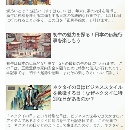
煤払いとは？ 煤払い（すすはらい）は、年末に家の内外を清掃し、
新年に神様を迎える準備をする日本の伝統的な行事です。 12月13日
に行われることが多く、この日を「正月事始め」と呼びます。
※「正月事始め」はこちらの記事で詳しく解説しています。...
初午の魅力を探る！日本の伝統行
02月
事を楽しもう
初午は日本の伝統的な行事で、2月の最初の午の日に行われます。 こ
の日は、五穀豊穣や家内安全を願うために特別な儀式が行われます。
本記事では、初午の起源や意味、またその楽しみ方について詳しく紹
介します。ぜひこの機会に、日本の文化を感じてみてく...
ネクタイの日はビジネススタイル
10月
を象徴する日！なぜネクタイに特
別な日があるのか？
「ネクタイの日」という特別な日は、ビジネスの世界では欠かせない
アイテムであるネクタイに焦点を当てた記念日です。 この記事で
は、ネクタイの日がどのようにして生まれたのか、また、ネクタイの
魅力や選び方、さらにはネクタイを使ったファッションの楽し...