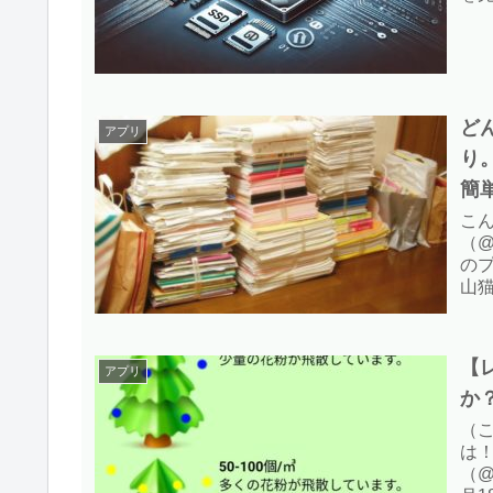
ど
アプリ
り
簡
こ
（@
の
山
る
もが
【
アプリ
か
（こ
は
（@