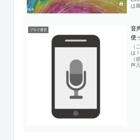
は
と
んで
音
ブログ運営
使
（こ
は
（@
声
ろ
しん