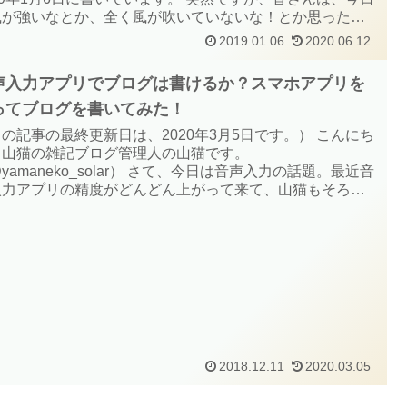
風が強いなとか、全く風が吹いていないな！とか思ったこ
があると思います。（きっとありますよね・・） 山猫の住
2019.01.06
2020.06.12
いるのは、静岡県なのですが、...
声入力アプリでブログは書けるか？スマホアプリを
ってブログを書いてみた！
の記事の最終更新日は、2020年3月5日です。） こんにち
！山猫の雑記ブログ管理人の山猫です。
yamaneko_solar） さて、今日は音声入力の話題。最近音
入力アプリの精度がどんどん上がって来て、山猫もそろそ
音声アプリを試してみようと考えています。 ただ、長年親
だタイピング。今となっては、頭で考え...
2018.12.11
2020.03.05