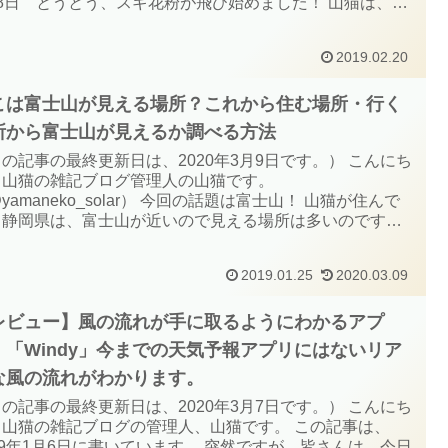
18日 とうとう、スギ花粉が飛び始めました！ 山猫は、主
ヒノキの花粉症でスギは弱めなので、まだ大した事はない
すが、それでも、目はかゆいし、...
2019.02.20
こは富士山が見える場所？これから住む場所・行く
所から富士山が見えるか調べる方法
の記事の最終更新日は、2020年3月9日です。） こんにち
！山猫の雑記ブログ管理人の山猫です。
yamaneko_solar） 今回の話題は富士山！ 山猫が住んで
る静岡県は、富士山が近いので見える場所は多いのです
、、意外と山の陰になっていて見えないよ！という場所が
のです。 そして、どうせ住むんだったら富...
2019.01.25
2020.03.09
レビュー】風の流れが手に取るようにわかるアプ
！「Windy」今までの天気予報アプリにはないリア
な風の流れがわかります。
の記事の最終更新日は、2020年3月7日です。） こんにち
！山猫の雑記ブログの管理人、山猫です。 この記事は、
19年1月6日に書いています。 突然ですが、皆さんは、今日