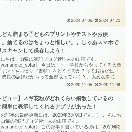
2024.07.05
2024.07.22
んどん溜まる子どものプリントやテストやお便
。。捨てるのはちょっと惜しい。。じゃあスマホで
単スキャンして保存しよう！
んにちは！山猫の雑記ブログ管理人の山猫です。
yamaneko_solar） 今日は・・・学校からやってくる大量
プリントやお便り（書類）をどうするか？ってお話だね！
猫 成長の記録だからって全部取っておくと、大変な事にな
よね。。 このブログを書いている山猫には、小学生の子ど
2020.11.05
2020.11.09
いるのですが、、毎日学校から持ち...
レビュー】スギ花粉がどれくらい飛散しているの
？簡単に表示してくれるアプリがあった！
の記事の最終更新日は、2020年3月9日です。） こんにち
！山猫の雑記ブログ管理人の山猫です。
yamaneko_solar） この記事を書いているのは、2019年2