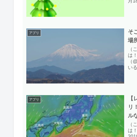
月
に
ので
そ
アプリ
場
（こ
は
（@
い
が
ある
【
アプリ
リ
ル
（こ
は
20