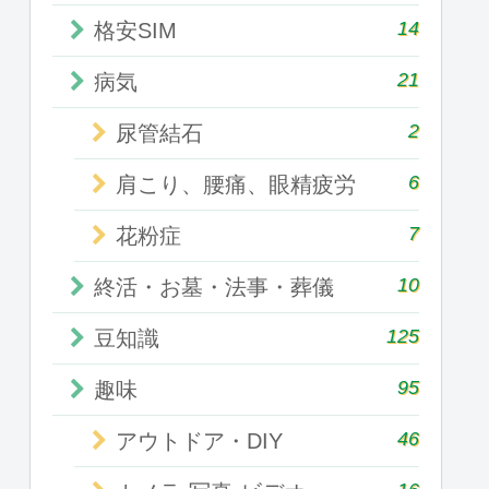
14
格安SIM
21
病気
2
尿管結石
6
肩こり、腰痛、眼精疲労
7
花粉症
10
終活・お墓・法事・葬儀
125
豆知識
95
趣味
46
アウトドア・DIY