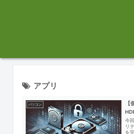
アプリ
【
パソコン
H
今
リ
を