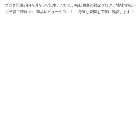
ブログ開設2年4か月で547記事。だいたい毎日更新の雑記ブログ。地域情報か
ら子育て情報etc 商品レビューや口コミ 身近な疑問を丁寧に解説します！