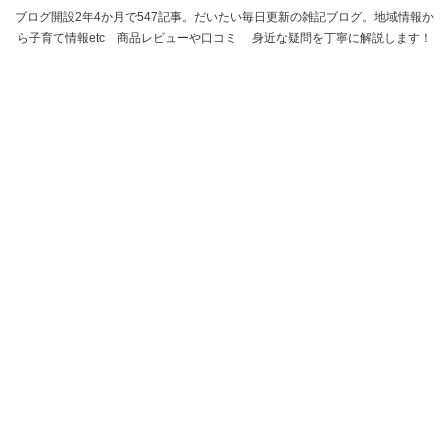
ブログ開設2年4か月で547記事。だいたい毎日更新の雑記ブログ。地域情報か
ら子育て情報etc 商品レビューや口コミ 身近な疑問を丁寧に解説します！