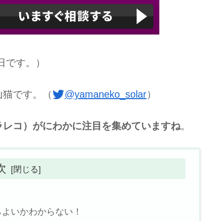
7日です。）
山猫です。（
@yamaneko_solar
）
ラレコ）がにわかに注目を集めていますね
。
次
らよいかわからない！