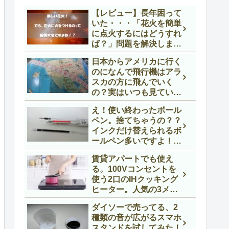
【レビュー】長年困って
いた・・・「花火を簡単
に点火するにはどうすれ
ば？」問題を解決しまし
た！ SOTO ST-480の
日本からアメリカに行く
紹介
のになんで飛行機はアラ
スカの方に飛んでいく
の？実はいつも見ている
地図に騙されているので
え！使い終わったボール
す。
ペン。捨てちゃうの？？
インクだけ替えられるボ
ールペン多いですよ！交
換インクの選び方や交換
賃貸アパートでも使え
手順を解説します。
る。100Vコンセントを
使う2口のIHクッキング
ヒーター。人気の3メー
カーを比べてみました！
ダイソーで売ってる、2
種類の音が広がるスマホ
スタンドを試してみた！