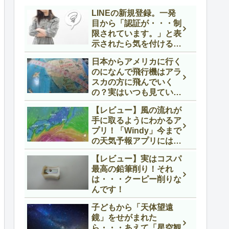
LINEの新規登録。一発
目から「認証が・・・制
限されています。」と表
示されたら気を付ける
事。
日本からアメリカに行く
のになんで飛行機はアラ
スカの方に飛んでいく
の？実はいつも見ている
地図に騙されているので
【レビュー】風の流れが
す。
手に取るようにわかるア
プリ！「Windy」今まで
の天気予報アプリにはな
いリアルな風の流れがわ
【レビュー】実はコスパ
かります。
最高の鉛筆削り！それ
は・・・クーピー削りな
んです！
子どもから「天体望遠
鏡」をせがまれた
ら・・・あえて「星空観