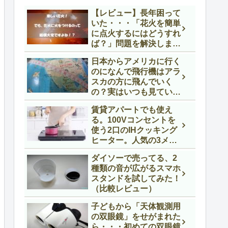
【レビュー】長年困って
いた・・・「花火を簡単
に点火するにはどうすれ
ば？」問題を解決しまし
た！ SOTO ST-480の
日本からアメリカに行く
紹介
のになんで飛行機はアラ
スカの方に飛んでいく
の？実はいつも見ている
地図に騙されているので
賃貸アパートでも使え
す。
る。100Vコンセントを
使う2口のIHクッキング
ヒーター。人気の3メー
カーを比べてみました！
ダイソーで売ってる、2
種類の音が広がるスマホ
スタンドを試してみた！
（比較レビュー）
子どもから「天体観測用
の双眼鏡」をせがまれた
ら・・・初めての双眼鏡