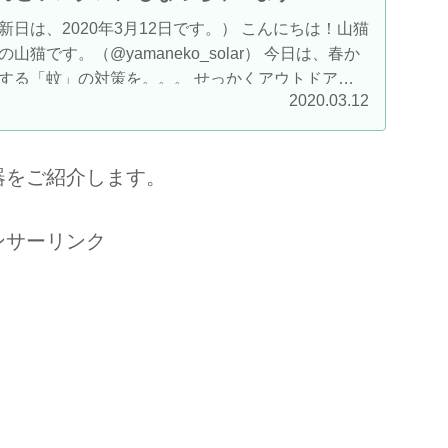
日は、2020年3月12日です。） こんにちは！山猫
猫です。（@yamaneko_solar） 今日は、春か
する「蚊」の対策を。。。 せっかくアウトドアの
2020.03.12
、、毎年おなじみとは言え、「蚊」などの虫の被害
たいですよね！ 今日は...
器をご紹介します。
ンサーリンク