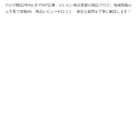
ブログ開設2年4か月で547記事。だいたい毎日更新の雑記ブログ。地域情報か
ら子育て情報etc 商品レビューや口コミ 身近な疑問を丁寧に解説します！