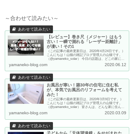
～合わせて読みたい～
【レビュー】巻き尺（メジャー）はもう
古い！一瞬で測れる「レーザー距離計」
が凄い！その1
（この記事の最終更新日は、2020年4月24日です。）
こんにちは！山猫の雑記ブログ管理人の山猫です。
（@yamaneko_solar） 今日の話題は、どこの家にも
あるメジャーのお話。 巻き尺とも言いますよね！物
yamaneko-blog.com
2020.06.12
差しでは測れない、ちょっと大きな物や、部屋の広さ
を測るときに使いますよね！ 子ども猫 引っ越しの時
も大活躍し...
お風呂が寒い！築30年の住宅に住む私
が、本気でお風呂のリフォームを考えて
みた！
（この記事の最終更新日は、2020年3月9日です。）
こんにちは！山猫の雑記ブログ管理人の山猫です。
（@yamaneko_solar） 皆さんは、どんな家に住んで
いますか？新しく快適な家に住んでいる人もいれば、
yamaneko-blog.com
2020.03.09
ちょっと古い家に住んでいる人も。。 賃貸の人もい
ますよね。。 今回のお話のターゲットは、すこーし
古くなった家に...
子どもから「天体望遠鏡」をせがまれた