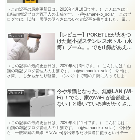
（この記事の最終更新日は、2020年4月18日です。） こんにちは！
山猫の雑記ブログ管理人の山猫です。（@yamaneko_solar） このブ
ログでは、以前、照明の明るさについての記事を書きました。 最近
よく聞くのが、「ルーメン」という単...
【レビュー】POKETLEが火をつ
ガジェット
けた超小型ステンレスボトル（水
筒）ブーム。。でも山猫があえて
おすすめするのは、タイガーの
「マグボトル」なのです！
（この記事の最終更新日は、2020年5月3日です。） こんにちは！山
猫の雑記ブログ管理人の山猫です。（@yamaneko_solar） 今日は、
水筒。。しかもかなり軽量、コンパクトで鞄の片隅に入ってしま
う。。 そんな水筒のご紹介です。 子ど...
今や常識となった、無線LAN (Wi-
ガジェット
Fi) ！でも、家のWiFi が全然使え
ない！と嘆いている声がたくさん
聞こえてきます！なにか対策はあ
るのでしょうか？無線LANその
[1]
（この記事の最終更新日は、2020年3月11日です。） こんにちは！
山猫の雑記ブログ管理人の山猫です。（@yamaneko_solar） 今回か
ら、一般家庭の無線LAN(Wi-Fi)を出来るだけ快適に使うというテーマ
でいくつか記事を書いてい...