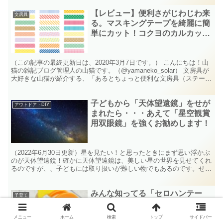
【レビュー】便利さがじわじわ来
文房具
る。マスキングテープを綺麗に簡
単にカット！コクヨのカルカッ
ト クリップタイプは小さな便利
アイテム
（この記事の最終更新日は、2020年3月7日です。） こんにちは！山
猫の雑記ブログ管理人の山猫です。（@yamaneko_solar） 文房具が
大好きな山猫が紹介する、「あるとちょっと便利な文房具（ステーシ
ョナリー）」を紹介するシリーズです...
子どもから「天体望遠鏡」をせが
アウトドア・DIY
まれたら・・・あえて「星空観賞
用双眼鏡」を強くお勧めします！
（2022年6月30日更新）星を見たい！と思ったときにまず思い浮かぶ
のが天体望遠鏡！確かに天体望遠鏡は、美しい星の世界を見せてくれ
るのですが、、子どもには取り扱いが難しい物でもあるのです。せっ
かく性能の良い望遠鏡を買っても使いこなせないのでは、面白さも半
減してしまいます。 このブログでおすすめしているのが、星空観察
に特化した双眼鏡！取り扱いもとっても簡単で子どもが最初に手にす
みんな知ってる「セロハンテー
子育て
る星空観察グッズに最適なんです。
プ」でも、動物をモチーフにした
かわいいセロテープカッターを知
メニュー
ホーム
検索
トップ
サイドバー