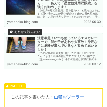
ら・・・あえて「星空観賞用双眼鏡」を
強くお勧めします！
（2022年6月30日更新）星を見たい！と思ったときに
まず思い浮かぶのが天体望遠鏡！確かに天体望遠鏡
は、美しい星の世界を見せてくれるのですが、、子ど
もには取り扱いが難しい物でもあるのです。せっかく
yamaneko-blog.com
2022.06.30
性能の良い望遠鏡を買っても使いこなせないのでは、
面白さも半減してしまいます。 このブログでおすす
めしているのが、星空観察に特化した双眼鏡！取り扱
いもとっても簡単で子どもが最初に手にする星空観察
グッズに最適なんです。
注意喚起！いつも使っているエスカレー
ターで、我が子があわや大事故！身近な
所に危険が潜んでいるなと改めて思いま
した！
（この記事の最終更新日は、2020年3月12日です。）
こんにちは！山猫の雑記ブログ管理人の山猫です。
（@yamaneko_solar） 今日の話題は実際に私の子ど
もが体験した話。 あとから思い返してみるとかなり
yamaneko-blog.com
2020.03.12
怖い事だったと思って記事にしてみました。 それ
は、私と子どもで街のショッピングセンターに行った
ときの事。。。...
この記事を書いた人：
山猫おソーラー