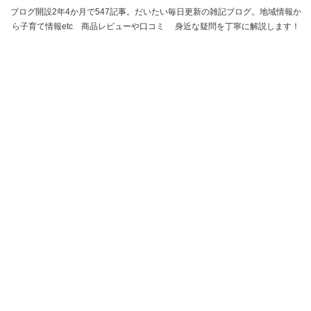
ブログ開設2年4か月で547記事。だいたい毎日更新の雑記ブログ。地域情報か
ら子育て情報etc 商品レビューや口コミ 身近な疑問を丁寧に解説します！