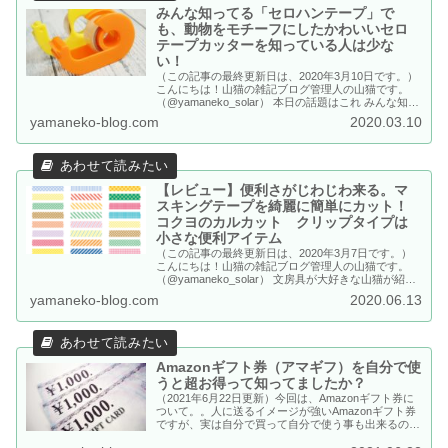
みんな知ってる「セロハンテープ」で
も、動物をモチーフにしたかわいいセロ
テープカッターを知っている人は少な
い！
（この記事の最終更新日は、2020年3月10日です。）
こんにちは！山猫の雑記ブログ管理人の山猫です。
（@yamaneko_solar） 本日の話題はこれ みんな知っ
てる、「セロハンテープ」です。一般的にはセロテー
yamaneko-blog.com
2020.03.10
プという名前の方が良く知られていますよね。 子ど
も猫 ねえねえ知ってる？東海道新幹線に乗ってる
と、おおきな...
【レビュー】便利さがじわじわ来る。マ
スキングテープを綺麗に簡単にカット！
コクヨのカルカット クリップタイプは
小さな便利アイテム
（この記事の最終更新日は、2020年3月7日です。）
こんにちは！山猫の雑記ブログ管理人の山猫です。
（@yamaneko_solar） 文房具が大好きな山猫が紹介
する、「あるとちょっと便利な文房具（ステーショナ
yamaneko-blog.com
2020.06.13
リー）」を紹介するシリーズです。 今回のターゲッ
トは・・・マスキングテープです！ 山猫 マスキング
テープって手...
Amazonギフト券（アマギフ）を自分で使
うと超お得って知ってましたか？
（2021年6月22日更新）今回は、Amazonギフト券に
ついて。。人に送るイメージが強いAmazonギフト券
ですが、実は自分で買って自分で使う事も出来るので
す。そして・・・自分で自分に買うと・・・とっても