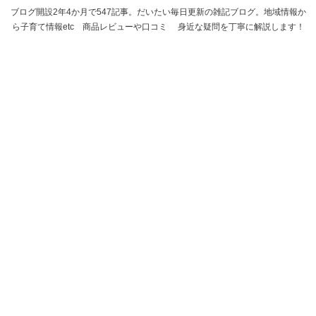
ブログ開設2年4か月で547記事。だいたい毎日更新の雑記ブログ。地域情報か
ら子育て情報etc 商品レビューや口コミ 身近な疑問を丁寧に解説します！