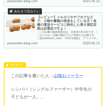
yamaneko-blog.com
2021.06.22
お得なのです！この記事ではAmazon ギフト券 チャ
ージタイプのメリット・デメリット、便利な使い方を
ご紹介します。
【レビュー】メルカリやヤフオクなど
で、小物や書籍の発送をしている方！各
種の運送サービスに特化した厚さ測定定
規は必需品ですよ！
（この記事の最終更新日は、2020年3月13日です。）
こんにちは！山猫の雑記ブログ管理人の山猫です。
（@yamaneko_solar） 今日の話題は、アマゾンや、
メルカリ、ヤフオクなどで、小物や書籍を販売、発送
yamaneko-blog.com
2020.06.13
している方のための便利道具のご紹介です。 子ども
猫 最近、オークションに参加している人おおいもん
ね！ 山猫 ...
この記事を書いた人：
山猫おソーラー
シンパパ（シングルファーザー）中学生の
子どもが一人。。