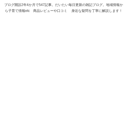
ブログ開設2年4か月で547記事。だいたい毎日更新の雑記ブログ。地域情報か
ら子育て情報etc 商品レビューや口コミ 身近な疑問を丁寧に解説します！