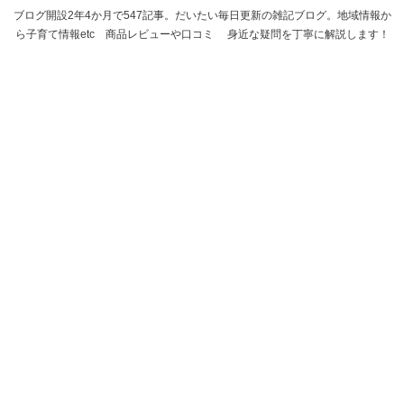
ブログ開設2年4か月で547記事。だいたい毎日更新の雑記ブログ。地域情報か
ら子育て情報etc 商品レビューや口コミ 身近な疑問を丁寧に解説します！