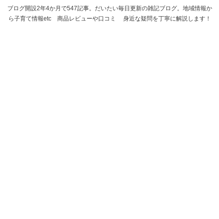
ブログ開設2年4か月で547記事。だいたい毎日更新の雑記ブログ。地域情報か
ら子育て情報etc 商品レビューや口コミ 身近な疑問を丁寧に解説します！