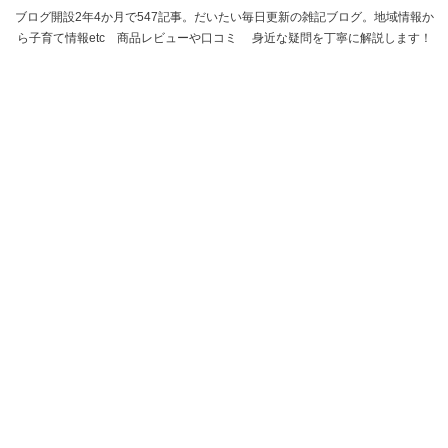
ブログ開設2年4か月で547記事。だいたい毎日更新の雑記ブログ。地域情報か
ら子育て情報etc 商品レビューや口コミ 身近な疑問を丁寧に解説します！