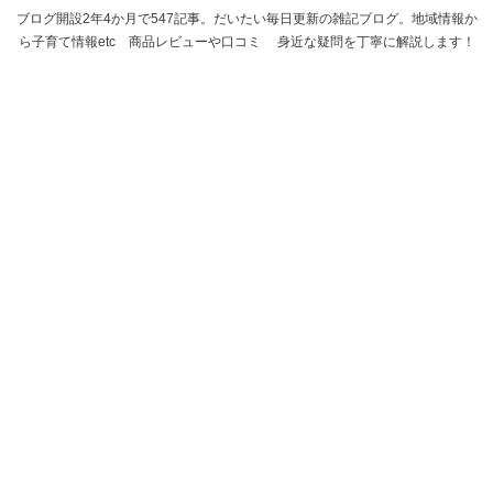
ブログ開設2年4か月で547記事。だいたい毎日更新の雑記ブログ。地域情報か
ら子育て情報etc 商品レビューや口コミ 身近な疑問を丁寧に解説します！