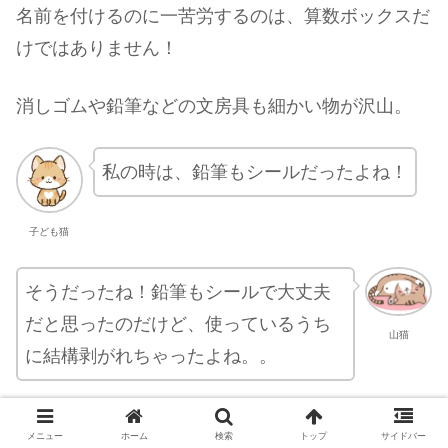
名前を付けるのに一苦労するのは、算数ボックスだ
けではありません！
消しゴムや鉛筆などの文房具も細かい物が沢山。
私の時は、鉛筆もシールだったよね！
子ども猫
そうだったね！鉛筆もシールで大丈夫
だと思ったのだけど、使っているうち
山猫
に結構剥がれちゃったよね。。
鉛筆は、筆箱とかでこすれるからね。
メニュー
ホーム
検索
トップ
サイドバー