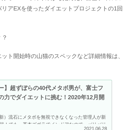
リアEXを使ったダイエットプロジェクトの1回
？？
エット開始時の山猫のスペックなど詳細情報は、
ー】超ずぼらの40代メタボ男が、富士フ
力でダイエットに挑む！2020年12月開
日更新）流石にメタボを無視できなくなった管理人が新
戦！でも、基本ズボラでインドアなので、バリバリ
2021.06.28