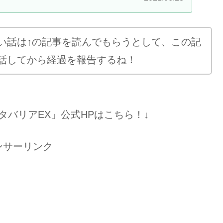
は出来ません。今回は緩い運動と、痩せるサプリを
実践。半年間のプロジェクトは無事終了。とっても
す！
い話は↑の記事を読んでもらうとして、この記
話してから経過を報告するね！
バリアEX」公式HPはこちら！↓
ンサーリンク