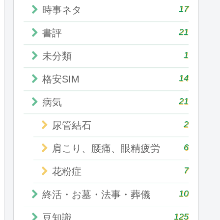
17
時事ネタ
21
書評
1
未分類
14
格安SIM
21
病気
2
尿管結石
6
肩こり、腰痛、眼精疲労
7
花粉症
10
終活・お墓・法事・葬儀
125
豆知識