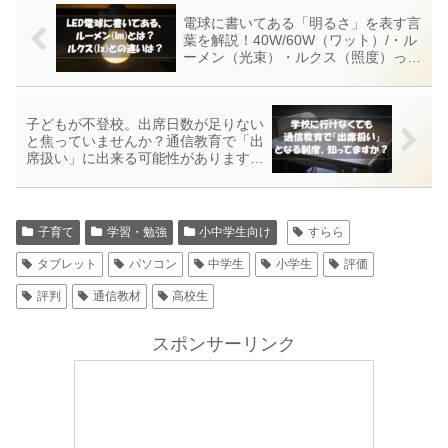
電球に書いてある「明るさ」を表す言
葉を解説！40W/60W（ワット）/・ル
ーメン（光束）・ルクス（照度）って
何？を解説！ひとつにまとめられない
の？？？
子どもが不登校。出席日数が足りない
と焦っていませんか？通信教育で「出
席扱い」に出来る可能性があります
よ！
子育て
学習・勉強
小中学生向け
すらら
タブレット
パソコン
中学生
小学生
評価
評判
通信教材
高校生
スポンサーリンク