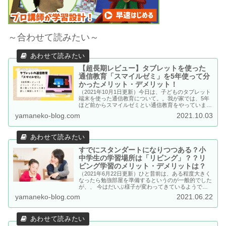
～合わせて読みたい～
【超長期レビュー】タブレットを使った
通信教育「スマイルゼミ」を5年使って分
かったメリット・デメリット！
（2021年10月1日更新）今日は、子どものタブレット
端末を使った通信教育について。。我が家では、5年
ほど前からスマイルゼミとい通信教育をやっていま
す。 小学校1年生～6年生まで、スマイルゼミを続け
yamaneko-blog.com
2021.10.03
てみた超長期レビュー！実際スマイルゼミを使ってみ
た感想や機能のご紹介をしています。
すでにスタンダートになりつつある？小
中学生の学習場所は「リビング」？？リ
ビング学習のメリット・デメリットは？
（2021年6月22日更新）ひと昔前は、ある程度大きく
なったら勉強部屋を準備するというのが一般的でした
が、、 今はだいぶ様子が変わってきているようで
す。最近は家族が集まるリビングで学習するのが主
yamaneko-blog.com
2021.06.22
流。時代に逆行しているようですが実はちゃんと意味
があるのです。