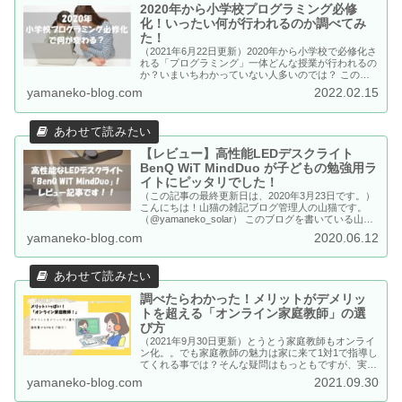
2020年から小学校プログラミング必修
化！いったい何が行われるのか調べてみ
た！
（2021年6月22日更新）2020年から小学校で必修化さ
れる「プログラミング」一体どんな授業が行われるの
か？いまいちわかっていない人多いのでは？ この記
事は、2020年から行われるプログラミング授業の中
yamaneko-blog.com
2022.02.15
身と、どんな準備が必要か？という内容です。
【レビュー】高性能LEDデスクライト
BenQ WiT MindDuo が子どもの勉強用ラ
イトにピッタリでした！
（この記事の最終更新日は、2020年3月23日です。）
こんにちは！山猫の雑記ブログ管理人の山猫です。
（@yamaneko_solar） このブログを書いている山猫
には、小学生の子どもがいるのですが、、 なかなか
yamaneko-blog.com
2020.06.12
ピッタリ！という物が見つからないのが、勉強机に使
うLEDデスクライト（電気スタンドの事です）・・
LEDライ...
調べたらわかった！メリットがデメリッ
トを超える「オンライン家庭教師」の選
び方
（2021年9月30日更新）とうとう家庭教師もオンライ
ン化。。でも家庭教師の魅力は家に来て1対1で指導し
てくれる事では？そんな疑問はもっともですが、実は
家庭教師をオンライン化するとすごくいい事が沢山あ
yamaneko-blog.com
2021.09.30
るのです！オンライン家庭教師のメリット・デメリッ
ト。おすすめの家庭教師派遣会社を6つご紹介しま