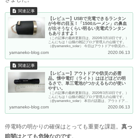
【レビュー】USBで充電できるランタン
が今年の目玉！「1500ルーメン」の鼻血
が出そうなくらい明るい充電式ランタン
もありますよ！
（この記事の最終更新日は、2020年3月10日です。）
こんにちは！山猫の雑記ブログ管理人の山猫です。
（@yamaneko_solar） 今日はアウトドアや防災の必
須アイテムの一つ。 「ランタン」についての特集で
yamaneko-blog.com
2020.06.13
す。 LEDランタンが発売されて以来、ランタン業界
は大きく変わりましたよね。 LEDは、低消費電力。
光の色も...
【レビュー】アウトドアや防災の必需
品。懐中電灯（ライト）はほどほどの明
るさで、単三電池がつかえるものが使い
やすい。
（この記事の最終更新日は、2020年3月10日です。）
こんにちは！山猫の雑記ブログ管理人の山猫です。
（@yamaneko_solar） 本日の話題は、アウトドアの
必需品「懐中電灯」です。 もちろん防災用として
yamaneko-blog.com
2020.06.13
も、家族一人ひとりに一個は持っていたいですよね。
とは言っても、いったいどれを買ったらいいのか分か
らないですよ...
停電時の明かりの確保はとっても重要な課題。
真っ
暗闇はとても危険なのです
。