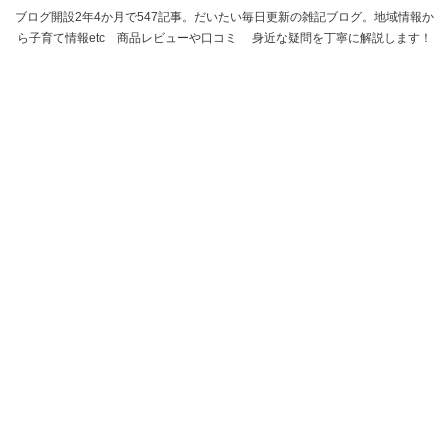
ブログ開設2年4か月で547記事。だいたい毎日更新の雑記ブログ。地域情報か
ら子育て情報etc 商品レビューや口コミ 身近な疑問を丁寧に解説します！